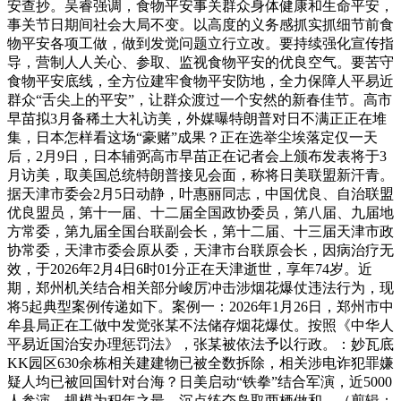
安查抄。吴睿强调，食物平安事关群众身体健康和生命平安，
事关节日期间社会大局不变。以高度的义务感抓实抓细节前食
物平安各项工做，做到发觉问题立行立改。要持续强化宣传指
导，营制人人关心、参取、监视食物平安的优良空气。要苦守
食物平安底线，全方位建牢食物平安防地，全力保障人平易近
群众“舌尖上的平安”，让群众渡过一个安然的新春佳节。高市
早苗拟3月备稀土大礼访美，外媒曝特朗普对日不满正正在堆
集，日本怎样看这场“豪赌”成果？正在选举尘埃落定仅一天
后，2月9日，日本辅弼高市早苗正在记者会上颁布发表将于3
月访美，取美国总统特朗普接见会面，称将日美联盟新汗青。
据天津市委会2月5日动静，叶惠丽同志，中国优良、自治联盟
优良盟员，第十一届、十二届全国政协委员，第八届、九届地
方常委，第九届全国台联副会长，第十二届、十三届天津市政
协常委，天津市委会原从委，天津市台联原会长，因病治疗无
效，于2026年2月4日6时01分正在天津逝世，享年74岁。近
期，郑州机关结合相关部分峻厉冲击涉烟花爆仗违法行为，现
将5起典型案例传递如下。案例一：2026年1月26日，郑州市中
牟县局正在工做中发觉张某不法储存烟花爆仗。按照《中华人
平易近国治安办理惩罚法》，张某被依法予以行政。：妙瓦底
KK园区630余栋相关建建物已被全数拆除，相关涉电诈犯罪嫌
疑人均已被回国针对台海？日美启动“铁拳”结合军演，近5000
人参演，规模为积年之最，沉点练夺岛取两栖做和。（剪辑：