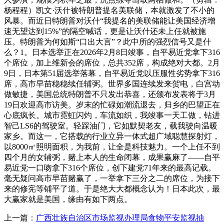
杨程程）凯文·沃什被特朗普提名美联储，本就激发了不小的
风暴。而近日特朗普对沃什“我提名的美联储能让美国经济增
速无望达到15%”的隔空喊话，更是让沃什还未上任就被施
压。特朗普为何如斯“口出大言”？此中所的强烈信号又是什
么？1。日本选举正在2026年2月8日竣事，自平易近党拿下316
个席位，加上维新会的席位，总共352席，构成绝对大都。2月
9日，日本第51届选举落幕，自平易近党以压服性劣势拿下316
席，高市早苗稳稳续任辅弼。世界多国连续发来贺电，白宫动
做敏捷，美国总统特朗普不只发出恭喜，还颁布发表将于3月
19日欢迎高市访美。岁末的忙碌如潮流退去，归乡的巴望正在
心底疯长。城市霓虹闪灼，车流如织，我竣事一天工做，钻进
智己LS6的驾驶室。轻踩油门，它如默契老友，载我驶向温暖
家乡。而这一，它搭载的行业立异一体式超广域聪慧探射灯，
以8000㎡照明面积，为我前，让全是科技魅力。一个上任不到
四个月的女辅弼，赌上本人的生命闭幕，成果赢麻了——自平
易近党一口吻拿下316个席位，创下建党71年来的最高记载。
毫无疑问高市早苗赌赢了，一举拿下三分之二的席位，为接下
来的修宪等铺平了道。于是绝大大都概念认为！日本此次，最
大赢家就是美国，缘由有如下两点。
上一篇：
广西壮族自治区市场监视办理局食物平安监视抽