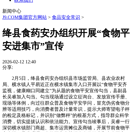
联系我们
新闻中心
J9.COM集团官方网站
>
食品安全常识
>
绛县食药安办组织开展“食物平
安进集市”宣传
2026-02-12 12:40
分享:
2月5日，绛县食药安办组织县市场监管局、县农业农村
局、横水镇人平易近正在横水镇集市入口开展以“食物平安齐
监视，健康糊口同建立”为从题的食物平安宣传勾当，县副县
长吴睿加入勾当。勾当现场通过设立征询台、发放宣传手册、
现场等体例，向过往群众普及食物平安学问，冒充伪劣食物分
辨等适用技巧，向消费者普及计量常识，提示大师寄望电子秤
的检定及格标记，并识别“做弊秤”的根基方式，指导群众科学
消费，切实提拔认识和依法能力。宣传勾当竣事后，吴睿一行
深切横水镇部门商超、集市运营摊位及商铺，开展节前食物平