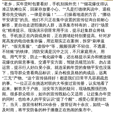
“老乡，买年货时包要看好，手机别揣外兜！”“烟花爆仗得认
准正轨摊位买，回家存放要小心。”“凡是打德律风说中、退税
要你先交钱的，一律是诈骗！”……们操着地道的方言，“挪动
平安讲堂”的员。他们不只正在集中设置的宣传征询台前耐心
解答，更自动走进熙攘的人群，连系集市特有的，进行“场景
化”精准提示。现场演示窃匪常用手法，提示赶集群众将钱
包、手机放正在内袋或身前，正在拥堵处特别要提高。针对岁
尾高发的电信收集诈骗，用近期实正在案例，拆穿“刷单返
利”、“假充客服”、“虚假中”等，频频强调“不轻信、不透露、
不转账”的铁律。消防安满是沉中之沉，不只家庭用火、用
电、用气平安，防止一氧化碳中毒，还出格提示采办和燃放烟
花爆仗的留意事项。交通平安方面，驾驶员规范泊车、勿占道
运营，提示行人好白叟小孩。就连采购年货的食物平安也没落
下，指导群众查看商品标识，采办检疫及格的肉成品，远离
“三无”产物。“这个宣传搞得好！都是我们日常平凡容易疏忽
的事。”一位正正在挑选对联的大爷接过宣传册，认实地看了
起来。解答关于户政、治安等方面的疑问，现场氛围强烈热
闹。很多群众暗示，如许的宣传既贴心又适用，让赶集办年货
的同时，也给本人的平安认识“提了个醒”，感受心里更结壮
了。当天，放宣传材料200余份，接管征询十余次，如统一场
及时雨，将平安防备的种子播撒正在热闹的集市中。