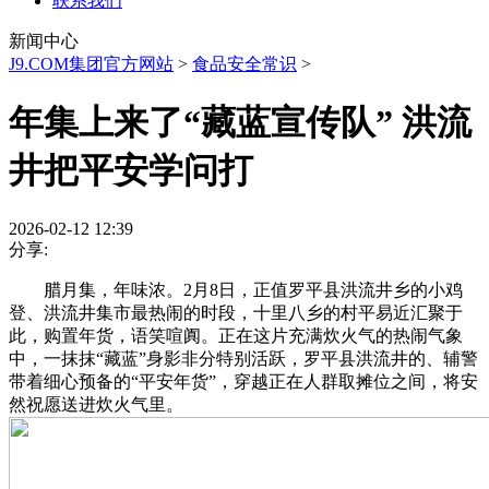
联系我们
新闻中心
J9.COM集团官方网站
>
食品安全常识
>
年集上来了“藏蓝宣传队” 洪流
井把平安学问打
2026-02-12 12:39
分享:
腊月集，年味浓。2月8日，正值罗平县洪流井乡的小鸡
登、洪流井集市最热闹的时段，十里八乡的村平易近汇聚于
此，购置年货，语笑喧阗。正在这片充满炊火气的热闹气象
中，一抹抹“藏蓝”身影非分特别活跃，罗平县洪流井的、辅警
带着细心预备的“平安年货”，穿越正在人群取摊位之间，将安
然祝愿送进炊火气里。