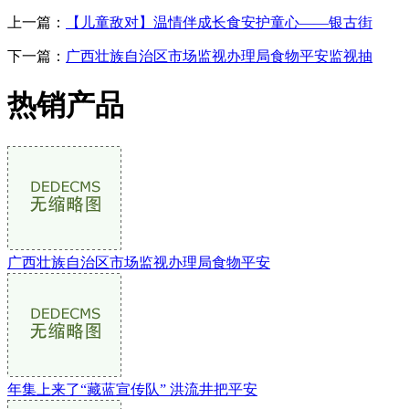
上一篇：
【儿童敌对】温情伴成长食安护童心——银古街
下一篇：
广西壮族自治区市场监视办理局食物平安监视抽
热销产品
广西壮族自治区市场监视办理局食物平安
年集上来了“藏蓝宣传队” 洪流井把平安