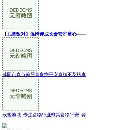
【儿童敌对】温情伴成长食安护童心——
咸阳市春节前严查食物平安查扣不及格食
欧盟地域_专注食物行业鞭策食物平安_资