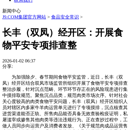
联系我们
新闻中心
J9.COM集团官方网站
>
食品安全常识
>
长丰（双凤）经开区：开展食
物平安专项排查整
2026-01-02 06:37
分享:
为加强除夕、春节期间食物平安监管，近日，长丰（双
凤）经开区结合双凤市场监管所组织开展了食物平安专项排查
整治步履，针对沉点范畴、环节环节存正在的风险现患进行集
中摸排取规范。聚焦沉点品类，规范肉类市场次序。针对社会
关心度较高的肉类食物平安问题，长丰（双凤）经开区组织人
员对辖区内多家牛羊肉运营单元进行了专项摸排，沉点核查其
进货渠道能否正轨、所售肉品能否具备无效查验检疫证明，私
屠滥宰或掺售其他肉类等违法违规行为。正在查抄过程中，工
做人员同步向运营户及消费者发放、《关于规范肉成品运营售