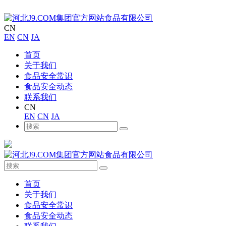
CN
EN
CN
JA
首页
关于我们
食品安全常识
食品安全动态
联系我们
CN
EN
CN
JA
首页
关于我们
食品安全常识
食品安全动态