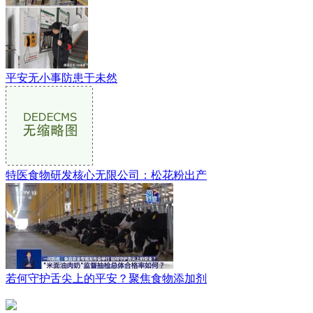
平安无小事防患于未然
特医食物研发核心无限公司：松花粉出产
若何守护舌尖上的平安？聚焦食物添加剂