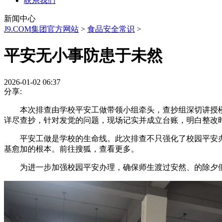
联系我们
新闻中心
J9.COM集团官方网站
>
食品安全常识
>
平安无小事防患于未然
2026-01-02 06:37
分享:
本次排查由学校平安工做带领小组牵头，查抄组深切讲授楼
详尽查抄，针对发觉的问题，现场记实并成立台账，明白整改
平安工做是学校的生命线。此次排查不只强化了校园平安办
基愈加的根本。前往搜狐，查看更多。
为进一步加强校园平安办理，确保师生渡过安然、的除夕假期，