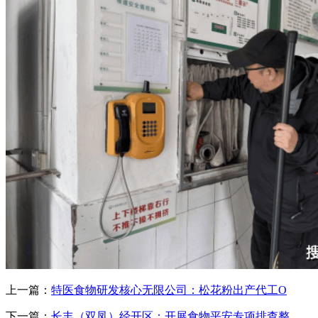
上一篇：
特医食物研发核心无限公司：松花粉出产代工O
下一篇：
长丰（双凤）经开区：开展食物平安专项排查整