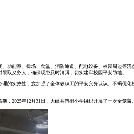
、功能室、操场、食堂、消防通道、配电设备、校园周边等沉点
时限取义务人，确保现患及时消弭，切实建牢校园平安防地。
理的实效性，愈加强了全体教职工的平安义务认识。不竭优化校
2025年12月31日，大邑县南街小学组织开展了一次全笼盖