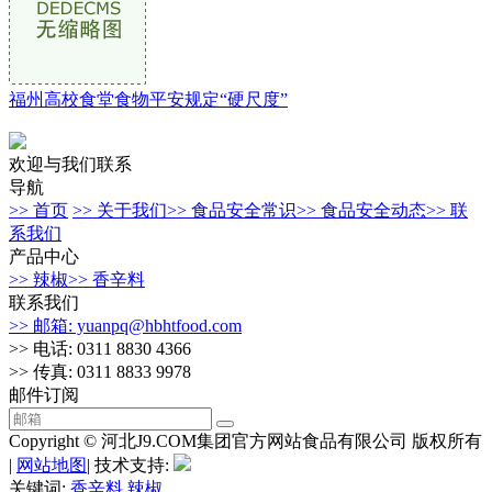
福州高校食堂食物平安规定“硬尺度”
欢迎与我们联系
导航
>> 首页
>> 关于我们
>> 食品安全常识
>> 食品安全动态
>> 联
系我们
产品中心
>> 辣椒
>> 香辛料
联系我们
>> 邮箱: yuanpq@hbhtfood.com
>> 电话: 0311 8830 4366
>> 传真: 0311 8833 9978
邮件订阅
Copyright © 河北J9.COM集团官方网站食品有限公司 版权所有
|
网站地图
| 技术支持:
关键词:
香辛料
辣椒