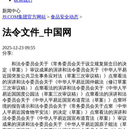
联系我们
新闻中心
J9.COM集团官方网站
>
食品安全动态
>
法令文件_中国网
2025-12-23 09:55
分享:
和法令委员会关于《常务委员会关于设立规复留念日的决
定（草案）》审议成果的演讲和法令委员会关于《中华人平易
近国突发公共卫生事务应对法（草案三次审议稿）》点窜看法
的演讲和法令委员会关于《中华人平易近国仲裁法（修订草案
三次审议稿）》点窜看法的演讲和法令委员会关于《中华人平
易近国国度公园法（草案三次审议稿）》点窜看法的演讲和法
令委员会关于《中华人平易近国宣布道育法（草案）》点窜环
境的报告请示和法令委员会关于《常务委员会关于点窜〈中华
人平易近国食物平安法〉的决定（草案）》点窜看法的演讲和
法令委员会关于《中华人平易近国宣布道育法（草案）》审议
成果的演讲和法令委员会关于《中华人平易近国原子能法（草