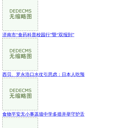
济南市“食药科普校园行”暨“双报到”
西贝、罗永浩口水仗引思虑：日本人吃预
食物平安无小事遥墙中学多措并举守护舌