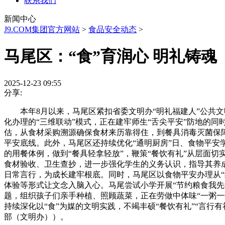
联系我们
新闻中心
J9.COM集团官方网站
>
食品安全动态
>
马尾区：“食”育润心 明礼铸魂
2025-12-23 09:55
分享:
本年8月以来，马尾区紧扣省委文明办“明礼福建人”公共文明
化办理的“三维联动”模式，正在建牢师生“舌尖平安”防地的
估，从食材采购溯源确保食材来历靠得住，到餐具消毒灭菌保
平安底线。此外，马尾区还持续优化“通明厨房”日、食物平安
的用餐体例，做到“餐具轻拿轻放”，鞭策“餐饮有礼”从层面切
食材验收、卫生查抄，进一步强化学生的义务认识，指导其养
日常言行，为成长建牢根底。同时，马尾区以食物平安办理从“经
体验等形式让文念入脑入心。马尾尝试小学开展“节约粮食我先
题，组织孩子们亲手种植、照顾蔬菜，正在劳做中体味“一粥一饭
持续深化以“食”为媒的文明实践，不竭丰硕“餐饮有礼”“言行
部（文明办））。