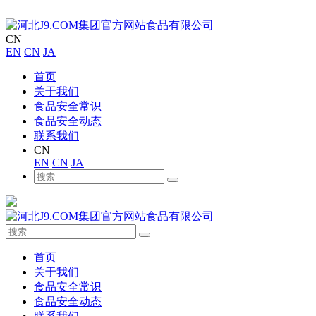
CN
EN
CN
JA
首页
关于我们
食品安全常识
食品安全动态
联系我们
CN
EN
CN
JA
首页
关于我们
食品安全常识
食品安全动态