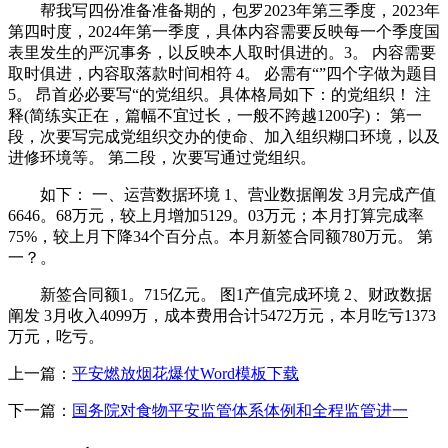
帮我写四份准备准备期的，包罗2023年第三季度，2023年
第四时度，2024年第一季度，具体内容需要反映每一个季度国
表里发生的严沉事务，以反映本人取时俱进的。3。 内容需要
取时俱进，内容取落款时间相符 4。 必需有“”四个字做为题目
5。 昂首必必要写“的党组织。具体格局如下：的党组织！ 注
释(简练实正在，篇幅不宜过长，一般不跨越1200字)： 第一
段，次要写完成党组织交办的使命、加入组织糊口环境，以及
进修环境等。 第二段，次要写通过党组织。
如下： 一、运营数据环境 1、营业数据阐发 3月完成产值
6646。68万元，较上月增加5129。03万元；本月打算完成率
75%，较上月下降34个百分点。本月新签合同额780万元。 第
一？。
新签合同额1。715亿元。 图1产值完成环境 2、财政数据
阐发 3月收入4099万，成本费用合计5472万元，本月吃亏1373
万元，吃亏。
上一篇：
平安燃放烟花爆仗Word模板下载
下一篇：
国务院对食物平安监管体系体例和全程监管进一