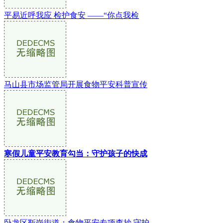
平易近呼我应 检护食安 ——“你点我检
马山县市场监管局开展食物平安科普宣传
寒假儿童平安教育勾当：守护孩子的快成
卧龙区靳岗街道：食物平安专项查抄 守护