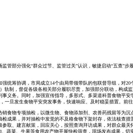
管部分强化“群众过节、监管过关”认识，敏捷启动“五查”步
筹协调，市局成立14个由局带领带队的包联督导组，对20个
函）轨制，督促各级各相关部分履职尽责，加强部分联动，构成
刑事义务。同时，加强宣传指导，多形式、多渠道科普食物平安
通顺，一旦发生食物平安突发事务，快速响应、及时稳妥措置。前
食物专项抽检，以微生物、食物添加剂、农兽药残留等为沉点检
抽检成果，并对抽检中发觉的不及格食物下架封存，依法核查措
极参取、建言献策，回应关心，按照查询拜访成果，对群众最关
鲜肉、蔬菜、生果等食用农产物开展快检筛查，现场发布成果，切