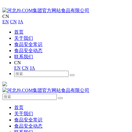
CN
EN
CN
JA
首页
关于我们
食品安全常识
食品安全动态
联系我们
CN
EN
CN
JA
首页
关于我们
食品安全常识
食品安全动态