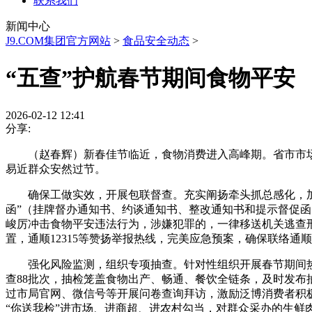
联系我们
新闻中心
J9.COM集团官方网站
>
食品安全动态
>
“五查”护航春节期间食物平安
2026-02-12 12:41
分享:
（赵春辉）新春佳节临近，食物消费进入高峰期。省市市场监
易近群众安然过节。
确保工做实效，开展包联督查。充实阐扬牵头抓总感化，加强统
函”（挂牌督办通知书、约谈通知书、整改通知书和提示督促
峻厉冲击食物平安违法行为，涉嫌犯罪的，一律移送机关逃查
置，通顺12315等赞扬举报热线，完美应急预案，确保联络
强化风险监测，组织专项抽查。针对性组织开展春节期间热销
查88批次，抽检笼盖食物出产、畅通、餐饮全链条，及时发布
过市局官网、微信号等开展问卷查询拜访，激励泛博消费者积
“你送我检”进市场、进商超、进农村勾当，对群众采办的生