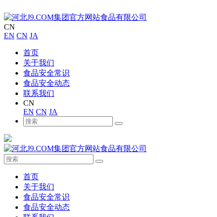
CN
EN
CN
JA
首页
关于我们
食品安全常识
食品安全动态
联系我们
CN
EN
CN
JA
首页
关于我们
食品安全常识
食品安全动态