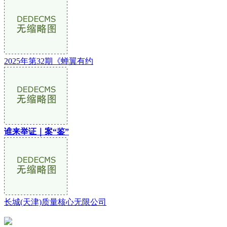
2025年第32期《蝉翼有约
谁来举证｜案“鉴”
长城(天津)质量核心无限公司