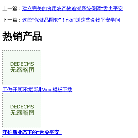
上一篇：
建立完美的食用农产物逃溯系统保障“舌尖平安
下一篇：
这些“保健品圈套”！他们送这些食物平安学问
热销产品
工做开展环境演讲Word模板下载
守护新业态下的“舌尖平安”