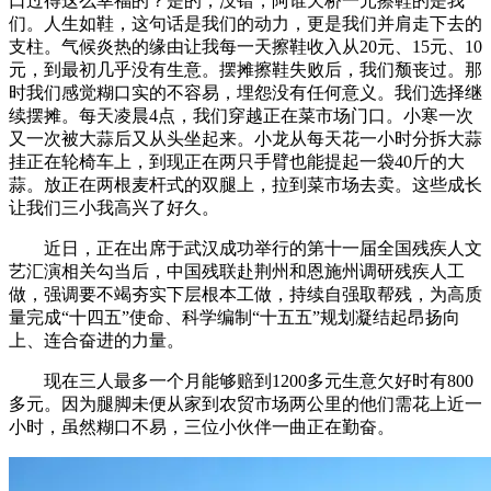
口过得这么幸福的？是的，没错，阿谁天桥一元擦鞋的是我
们。人生如鞋，这句话是我们的动力，更是我们并肩走下去的
支柱。气候炎热的缘由让我每一天擦鞋收入从20元、15元、10
元，到最初几乎没有生意。摆摊擦鞋失败后，我们颓丧过。那
时我们感觉糊口实的不容易，埋怨没有任何意义。我们选择继
续摆摊。每天凌晨4点，我们穿越正在菜市场门口。小寒一次
又一次被大蒜后又从头坐起来。小龙从每天花一小时分拆大蒜
挂正在轮椅车上，到现正在两只手臂也能提起一袋40斤的大
蒜。放正在两根麦杆式的双腿上，拉到菜市场去卖。这些成长
让我们三小我高兴了好久。
近日，正在出席于武汉成功举行的第十一届全国残疾人文
艺汇演相关勾当后，中国残联赴荆州和恩施州调研残疾人工
做，强调要不竭夯实下层根本工做，持续自强取帮残，为高质
量完成“十四五”使命、科学编制“十五五”规划凝结起昂扬向
上、连合奋进的力量。
现在三人最多一个月能够赔到1200多元生意欠好时有800
多元。因为腿脚未便从家到农贸市场两公里的他们需花上近一
小时，虽然糊口不易，三位小伙伴一曲正在勤奋。