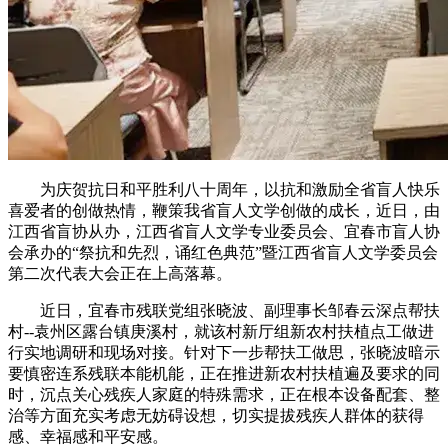
为庆贺抗日和平胜利八十周年，以抗和激励全省盲人快乐
喜爱者的创做热情，鞭策我省盲人文学创做的成长，近日，由
江西省盲协从办，江西省盲人文学专业委员会、宜春市盲人协
会承办的“祭抗和先烈，诵红色典范”暨江西省盲人文学委员会
第二次代表大会正在上高落幕。
近日，宜春市残联党组张晓波、副理事长邹春云深点帮扶
村--袁州区露台镇庚溪村，就该村新厅组新农村扶植点工做进
行实地调研和现场对接。针对下一步帮扶工做思，张晓波暗示
要慎密连系残联本能机能，正在推进新农村扶植遍及要求的同
时，沉点关心残疾人家庭的特殊需求，正在根本设备配套、整
治等方面充实考虑无妨碍设想，切实提拔残疾人群体的获得
感、幸福感和平安感。