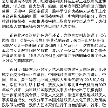
艺研发进展环境引见，细致领会相关科技立异正在残疾防止和
截瘫、渐冻症、目力妨碍、癫痫、孤单症等医治和康复方面的
使用。调研中，周长奎强调，脑科学研究为残疾人从底子上改
变命运带来新的但愿。中国残联将进一步协同相关部分，鼎力
推进科技帮残，积极推进残疾防止取康复科技自从立异，为创
制残疾人愈加幸福夸姣的糊口供给无力支持。
正在此次会议的红色典范环节，六位盲友别离朗诵了《沁
园春 雪》《清平乐 会昌》等典范的诗篇，来自玉山的杨良仙
和她的女儿一路朗诵了她原创的《上的诗行》，这首现代诗以
母亲向女儿解答问题的形式，展示了一位母亲是若何指导孩子
培育爱国感情，独具匠心的创意和声情并茂的朗诵引来了全场
不雅众的阵阵掌声。
近日，情暖东北亚残疾人艺术展演暨残疾人国际东北亚地
域文化交换勾当正在举行。中国残联党组常征出席并讲话。中
国、韩国、蒙古等东北亚国度残疾人组织代表约120人加入勾
当。常征正在讲话中指出，残疾人国际东北亚合做机制自2003
年成立以来，为区域和国际残疾人事务成长做出了积极贡献，
进一步拓展务实合做，深化人文交换，推进东北亚地域残疾人
事务融合成长。代表分享了本国推进残疾人文化工做的政策实
践取做法经验，残疾人艺术家们进行了出色的跳舞、器乐、歌