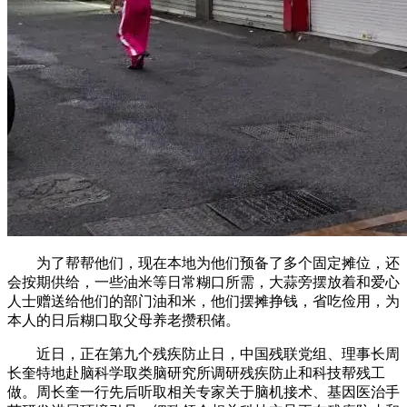
为了帮帮他们，现在本地为他们预备了多个固定摊位，还
会按期供给，一些油米等日常糊口所需，大蒜旁摆放着和爱心
人士赠送给他们的部门油和米，他们摆摊挣钱，省吃俭用，为
本人的日后糊口取父母养老攒积储。
近日，正在第九个残疾防止日，中国残联党组、理事长周
长奎特地赴脑科学取类脑研究所调研残疾防止和科技帮残工
做。周长奎一行先后听取相关专家关于脑机接术、基因医治手