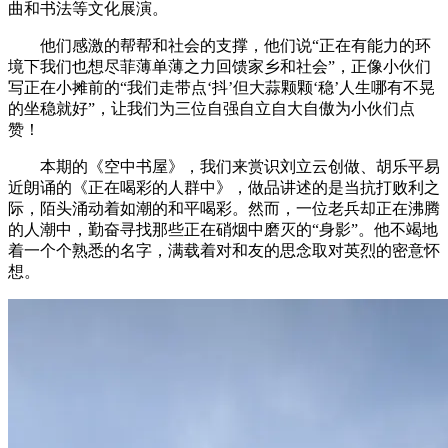
曲和书法等文化展演。
他们感激的帮帮和社会的支撑，他们说“正在有能力的环
境下我们也想尽菲薄单薄之力回馈家乡和社会”，正像小伙们
写正在小摊前的“我们走带点‘抖’但大蒜颗颗‘稳’人生哪有不晃
的坐稳就好”，让我们为三位自强自立自大自傲为小伙们点
赞！
本期的《空中书屋》，我们来赏识刘立云创做、胡乐平易
近朗诵的《正在喝彩的人群中》，做品讲述的是当抗打败利之
际，陌头涌动着如潮的和平喝彩。然而，一位老兵却正在沸腾
的人潮中，勤奋寻找那些正在硝烟中磨灭的“身影”。他不竭地
着一个个熟悉的名字，满载着对和友的思念取对英烈的密意怀
想。