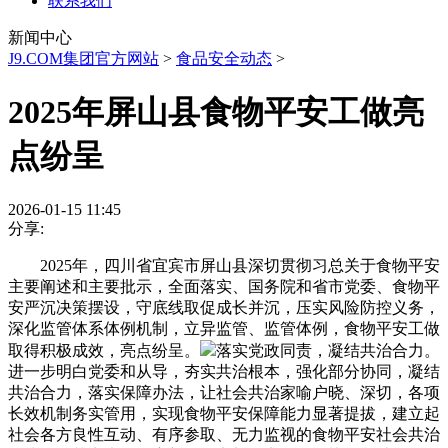
联系我们
新闻中心
J9.COM集团官方网站
>
食品安全动态
>
2025年屏山县食物平安工做亮
点纷呈
2026-01-15 11:45
分享:
2025年，四川省宜宾市屏山县深切贯彻习总关于食物平安
主要阐述和主要批示，全面落实、国务院和省市党委、食物平
安严沉决策摆设，守底线取促成长并沉，压实风险防控义务，
深化监管体系体例机制，立异监管、监管体例，食物平安工做
取得积极成效，亮点纷呈。
落实党政同责，凝结共治合力。
进一步明白党委和从导，夯实共治根本，强化部分协同，凝结
共治合力，落实保障办法，让社会共治家喻户晓、深切，各项
长效机制务实管用，实现食物平安保障能力显著提拔，建立起
社会各方良性互动、有序参取、无力监视的食物平安社会共治