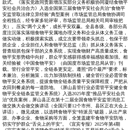
款式。《落实党政同责新增压实部分义务积极协同凝结食物平
安社会共治合力》入选全国第三届食物平安社会共治“食物平
安监管取法律立异经验”典型案例（市场监管总局食物协调司
全程指点，经专家多轮评审，市场监管总局相关司局审核把
关）。压实“两个义务”，成长平安双赢。全县各级、各部分高
度注沉落实落细食物平安属地办理义务和企业从体义务工做，
做实动做，积极摸索实践，成立次要带领牵头抓总，包保干部
抓企业，企业担任人和食物平安总监（员）抓从体义务落实，
督查组抓包保干部的义务系统，实现食物财产高质量成长，食
物平安形势稳中向好，群众平安感获得感幸福感较着加强。相
关经验被《中国食物平安》（由国度市场监管总局从管）刊
载。管行业管平安，全链条更安定。遵照“四个最严”要求，标
本兼治、分析施策，出力加强轨制扶植，健全管行业必需管食
物平安义务系统，提拔食物全链条质量平安保障程度，严把从
农田到餐桌的每一道防地。《屏山县管行业必需管平安健全食
物平安全链条监管义务系统》入选2025年度“推品平安社会共
治”优良案例，屏山县正在第十二届全国食物平安监管消息工
做交换大会做交换讲话（全国只要12个市州、县区正在大会上
讲话）。微见成效，以选聘食物平安“特派员”破题，从出产泉
源、办事企业、食物采购等方面，全笼盖建牢食物平安防地，
切实守护群众“舌尖上的平安”。《宜宾专报》2025年第4期