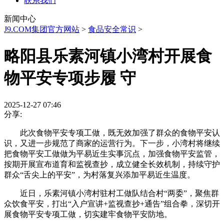
联系我们
新闻中心
J9.COM集团官方网站
>
食品安全常识
>
略阳县乐素河镇小湾村开展食
物平安专项步履 守
2025-12-27 07:46
分享:
此次食物平安专项工做，既无效加强了群众的食物平安认
识，又进一步规范了商家的运营行为。下一步，小湾村将继续
把食物平安工做做为平易近生实事沉点，加强食物平安监管，
按期开展宣布道育和监视查抄，成立健全长效机制，持续守护
群众“舌尖上的平安”，为村落复兴添加平易近生温度。
近日，乐素河镇小湾村驻村工做队结合村“两委”，聚焦群
众饮食平安，打出“入户宣讲+监视查抄+通告”组合拳，深切开
展食物平安专项工做，切实建牢食物平安防地。