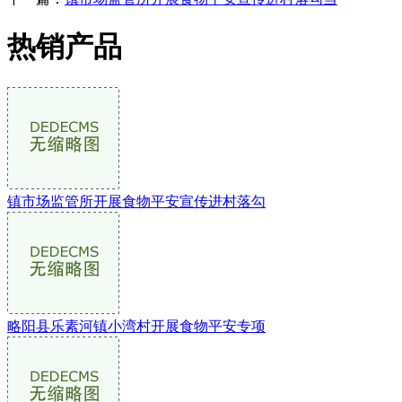
热销产品
镇市场监管所开展食物平安宣传进村落勾
略阳县乐素河镇小湾村开展食物平安专项