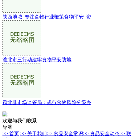
陕西地域_专注食物行业鞭策食物平安_资
淮北市三行动建牢食物平安防地
肃北县市场监管局：规范食物风险分级办
欢迎与我们联系
导航
>> 首页
>> 关于我们
>> 食品安全常识
>> 食品安全动态
>> 联