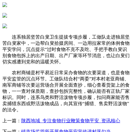
连系独居坚苦白叟卫生提拔专项步履，工做队走进独居坚
苦白叟家中，一边帮白叟拾掇房间、一边用拉家常的体例食物
平安学问，沉点提示“过时食物不克不及吃、手把手教白叟识
别食物包拆上的出产日期、出产厂家等环节消息，也让白叟们
切实感遭到党和的温暖关怀。
农村商铺是村平易近日常采办食物的次要渠道，也是食物
平安监管的沉点环节。工做队结合村“两委”对本村老亚商铺、
南军商铺等次要运营场合开展全面查抄，细心查看货架上的食
物，一一查对保质期，查抄包拆完整性，确认能否有正轨厂家
标识。同时，连系鸟类和野活泼物专项步履，扣问商家能否售
卖捕猎东西或野活泼物成品，向其宣传“捕猎、售卖野活泼物”
的法令。
上一篇：
陕西地域_专注食物行业鞭策食物平安_资讯核心
下一篇：
镇市场监管所开展食物平安宣传进村落勾当