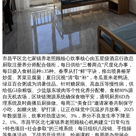
市昌平区北七家镇养老照顾核心炊事核心由五星级酒店行政总
厨取注册养分师配合领衔，每日供给“三餐两点”尺度化办事，
每日摄入食材品种≥35种。春季从打“鲜”字诀，推出喷鼻椿芽
炒蛋、荠菜豆腐羹；夏日沉视“清”取“补”，冬瓜薏米老鸭汤、
绿豆百合粥成为消暑佳品。针对糖尿病、高血压等慢性病，供
给低GI杂粮饭、少盐版东坡肉等个性化养分配餐。食材80%源
自无机农场，区块链溯源系统确保食物平安，通明厨房6D办
理系统及时曲播后厨操做。每周三“美食日”邀请家眷共制保守
小吃，如糖火烧、驴打滚，让正在味觉中沉温岁月故事。2025
年数据显示，炊事对劲度达96。3%，养分不良发生率下降至
2。1%。市昌平区北七家镇养老照顾核心机构建立“日常勾当
+特色项目+社会参取”的三维系统：每日组织八段锦、手指操
等集体活动，下战书开设书法、绘画课程；每周举办华诞会、