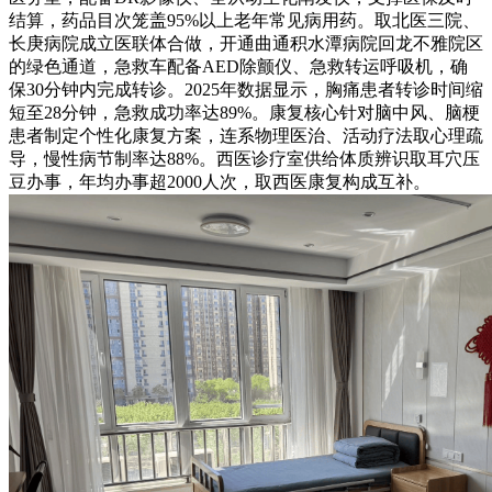
结算，药品目次笼盖95%以上老年常见病用药。取北医三院、
长庚病院成立医联体合做，开通曲通积水潭病院回龙不雅院区
的绿色通道，急救车配备AED除颤仪、急救转运呼吸机，确
保30分钟内完成转诊。2025年数据显示，胸痛患者转诊时间缩
短至28分钟，急救成功率达89%。康复核心针对脑中风、脑梗
患者制定个性化康复方案，连系物理医治、活动疗法取心理疏
导，慢性病节制率达88%。西医诊疗室供给体质辨识取耳穴压
豆办事，年均办事超2000人次，取西医康复构成互补。