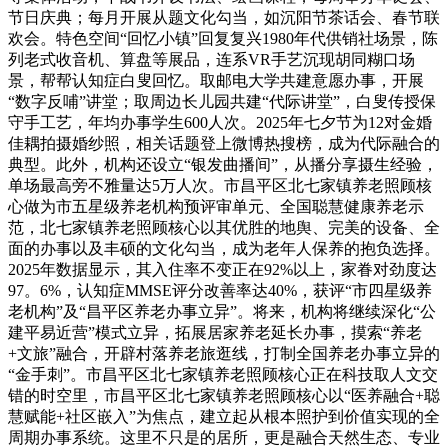
节日庆典；每月开展从题文化勾当，如沉阳节茶话会、春节联
欢会。特色空间“回忆小镇”回复复兴1980年代供销社场景，陈
列老式收音机、算盘等展品，连系VR手艺沉现胡同糊口场
景，帮帮认知症白叟回忆。取邮电大学共建意愿办事，开展
“数字反哺”讲堂；取周边长儿园共建“代际讲堂”，白叟传授保
守手工艺，年均办事学生600人次。2025年七夕节为12对金婚
佳耦拍摄婚纱照，相关话题登上微博热搜榜，成为代际融合的
典型。此外，机构还设立“银发曲播间”，从播分享摄生经验，
单场最高旁不雅量达5万人次。市昌平区北七家镇养老照顾核
心做为市五星级养老机构预评审单元、全国聪慧健康养老示
范，北七家镇养老照顾核心以其优胜的地舆、完美的设备、全
面的办事以及丰硕的文化勾当，成为老年人保养的抱负选择。
2025年数据显示，其入住率不变正在92%以上，家眷对劲度达
97。6%，认知症MMSE评分改善率达40%，获评“市四星级养
老机构”及“昌平区养老办事立异”。将来，机构将继续深化“公
建平易近营”模式立异，拓展居家养老延长办事，摸索“养老
+文旅”融合，开辟村落养老旅逛线，打制全国养老办事立异的
“金手刺”。市昌平区北七家镇养老照顾核心正在科技取人文交
错的时空里，市昌平区北七家镇养老照顾核心以“医养融合+聪
慧赋能+社区嵌入”为焦点，建立起从根本照护到价值实现的全
周期办事系统。这里不只是的居所，更是融合天然生态、专业