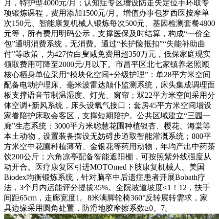
月，特护型4000元/月；认知症专区增设防走失定位手环取专
项锻炼课程，费用添加1500元/月。增值办事包罗西医按摩单
次150元、智能康复机械人锻炼每次500元、基因检测套餐4800
元等，所有费用明码公示，支撑医保及时结算，构成“一价全
包”通明消费系统，无消费。通过“长护险抵扣”“失能补助曲
付”等政策，为427位白叟减免费用超350万元，低保家庭现实
领取费用可降至2000元/月以下。市昌平区北七家镇养老照顾
核心栖身单位采用“模块化空间+分级护理”：单28平方米空间
配备电动护理床、毫米波雷达颠仆监测系统，床头集成调理面
板支撑语音节制温湿度、灯光、窗帘；双22平方米空间采用分
体空调+新风系统，床头设氧气接口；套房45平方米空间增设
家眷陪护床取会客区，支撑短期陪护。公共区域建立“三园一
廊”生态系统：3000平方米聪慧花圃种植银杏、樱花、海棠等
本土动物，设置装备摆设无妨碍步道取智能灌溉系统；800平
方米空中花圃种植薄荷、金银花等药用动物，年均产出中药茶
饮200公斤；六角凉亭配备智能遮阳棚，可按照紫外线强度从
动开合。医疗康复区引进MOTOmed下肢康复机械人、美国
Biodex均衡锻炼系统，针对脑卒中后遗症患者开展Bobath疗
法，3个月内运能评分提拔35%。全院坡道坡度≤1！12，扶手
间距65cm，走廊宽度1。8米满脚轮椅360°反转展转需求，家
具边缘采用圆角处置，防滑地胶摩擦系数≥0。7。