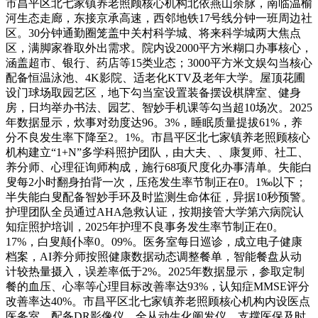
市昌平区北七家镇养老照顾核心机构北依燕山余脉，南临温榆
河生态走廊，东接京承高速，西邻地铁17号线分钟一班周边社
区。30分钟通勤圈笼盖中关村科学城、将来科学城两大焦点
区，满脚家眷取外出需求。院内设2000平方米糊口办事核心，
涵盖超市、银行、药店等15类业态；3000平方米文娱勾当核心
配备恒温泳池、4K影院、适老化KTV及老年大学。屋顶花圃
设门球场取园艺区，地下勾当室设置装备摆设棋牌室、健身
房，日均举办书法、园艺、智妙手机课等勾当超10场次。2025
年数据显示，炊事对劲度达96。3%，睡眠质量提拔61%，养
分不良发生率下降至2。1%。市昌平区北七家镇养老照顾核心
机构建立“1+N”多学科照护团队，由大夫、、康复师、社工、
养分师、心理征询师构成，施行68项尺度化办事清单。失能白
叟每2小时翻身拍背一次，压疮发生率节制正在0。1‰以下；
半失能白叟配备智妙手环及时监测生命体征，异据10秒预警。
护理团队全员通过AHA急救认证，按期接管大学第六病院认
知症照护培训，2025年护理不良事务发生率节制正在0。
17%，白叟颠仆率0。09%。医务室每日巡诊，成立电子健康
档案，AI养分师按照健康数据动态调整餐单，智能餐盘从动
计较热量摄入，误差率低于2%。2025年数据显示，参取定制
餐的血压、心率等心理目标改善率达93%，认知症MMSE评分
改善率达40%。市昌平区北七家镇养老照顾核心机构内设医点
医务室，配备DR影像仪、全从动生化阐发仪，支撑医保及时