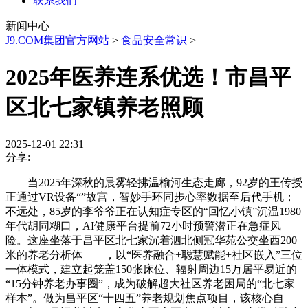
联系我们
新闻中心
J9.COM集团官方网站
>
食品安全常识
>
2025年医养连系优选！市昌平
区北七家镇养老照顾
2025-12-01 22:31
分享:
当2025年深秋的晨雾轻拂温榆河生态走廊，92岁的王传授
正通过VR设备“”故宫，智妙手环同步心率数据至后代手机；
不远处，85岁的李爷爷正在认知症专区的“回忆小镇”沉温1980
年代胡同糊口，AI健康平台提前72小时预警潜正在急症风
险。这座坐落于昌平区北七家沉着泗北侧冠华苑公交坐西200
米的养老分析体——，以“医养融合+聪慧赋能+社区嵌入”三位
一体模式，建立起笼盖150张床位、辐射周边15万居平易近的
“15分钟养老办事圈”，成为破解超大社区养老困局的“北七家
样本”。做为昌平区“十四五”养老规划焦点项目，该核心自