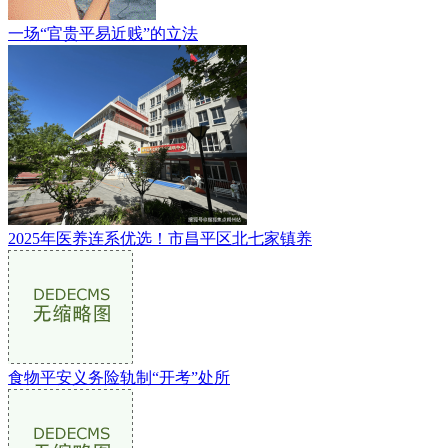
一场“官贵平易近贱”的立法
2025年医养连系优选！市昌平区北七家镇养
食物平安义务险轨制“开考”处所