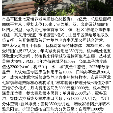
市昌平区北七家镇养老照顾核心总投资1。2亿元，总建建面积
9800平方米，规划床位150张，涵盖单、双、套房及认知症专
区四大房型。做为北七家镇首家“区—镇—社区”养老办事收集
枢纽，其采用“兜底+市场运营”模式，由昌平区供给场地取政
策支撑，首开集团取首开寸草养老办事无限公司结合运营。
30%床位定向用于低保、优抚对象等特殊群体，2025年累计领
受特困白叟127人次，年均减免费用超350万元。机构地处北五
环取北六环之间，邻接将来科学城取温榆河生态走廊，丛林笼
盖率达78%，PM2。5年均值较城区低50%，负氧离子浓度峰
值达2200个/cm³，构成“山—水—城”黄金生态链。2025年数据
显示，其认知症专区床位利用率达100%，日均办事量超200人
次，成为京津冀地域普惠型养老办事的标杆样本。市昌平区北
七家镇养老照顾核心机构采用“根本套餐+护理分级+增值办事”
三维订价模式，月均费用区间为5000元至10000元。根本费用
涵盖床位费、餐饮费及根本照顾：单月费2500元起，配备卫
浴、智能温控系统及根本糊口照顾；双1800元/人/月起，采用
分体空调+新风系统；套房3500元/月起，增设家眷陪护床取不
雅景阳台。护理分级按自理能力分为四级：自理型1000元/