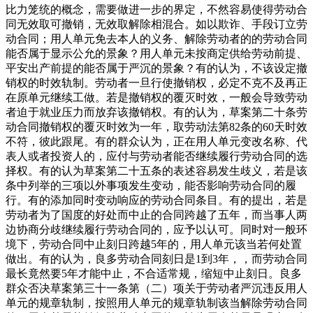
比力笼统的概念，需要做进一步的界定，不然容易使得劳动合
同无效取可撤销，无效取解除相混合。如以欺诈、手段订立劳
动合同；用人单元免去本人的义务、解除劳动者的的劳动合同
能否属于显示公允的景象？用人单元未按商定供给劳动前提、
平安出产前提的能否属于严沉的景象？有的认为，不该设定撤
销权的时效轨制。劳动者一旦行使撤销权，必定不克不及再正
在原单元继续工做。若是撤销权的覆灭时效，一般会导致劳动
者迫于就业压力而放弃该撤销权。有的认为，草案第二十条劳
动合同撤销权的覆灭时效为一年，取劳动法第82条的60天时效
不符，彼此跟尾。有的群众认为，正在用人单元变改名称、代
表人或者投资人的，应付与劳动者能否继续履行劳动合同的选
择权。有的认为草案第二十五条的表述容易发生歧义，若是该
条中列举的三项以外事项发生变动，能否影响劳动合同的履
行。有的添加同时变动响应的劳动合同条目。有的提出，若是
劳动者为了国度的好处而中止的合同跨越了五年，而当事人两
边协商分歧继续履行劳动合同的，应予以认可。同时对一般环
境下，劳动合同中止刻日跨越5年的，用人单元该当若何处置
做出。有的认为，良多劳动合同刻日是1到3年，，而劳动合同
最长竟然要5年才能中止，不合适常规，缩短中止刻日。良多
群众否决草案第三十一条第（二）项关于劳动者严沉违反用人
单元的规章轨制，按照用人单元的规章轨制该当解除劳动合同