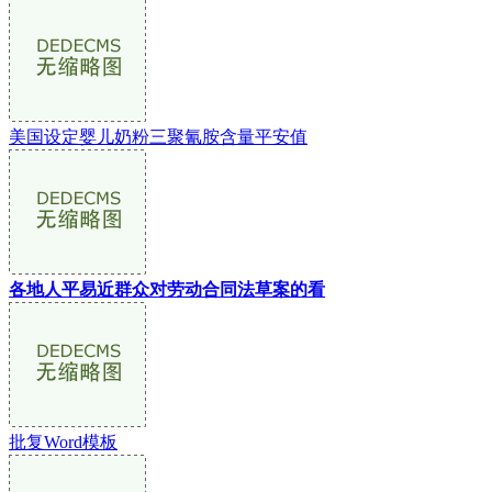
美国设定婴儿奶粉三聚氰胺含量平安值
各地人平易近群众对劳动合同法草案的看
批复Word模板