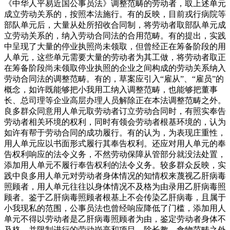
《中华人平易近国公事员法》调整范畴的劳动者，取上述单元
成立劳动关系的，按照本法施行。有的反映，目前戎行病院等
部队单元后，大量从处所招收合同制，将劳动者取部队单元成
立劳动关系的，纳入劳动合同法的合用范畴。有的提出，实践
中呈现了大量的停业执照尚未领取，但曾经正在筹备阶段的用
人单元，这些单元需要大量的劳动者为其工做，将劳动者取正
在筹备阶段尚未领取停业执照的企业之间构成的劳动关系纳入
劳动合同法的调整范畴。有的，草案应引入“雇从”、“雇员”的
概念，如许既能够把小我用工纳入调整范畴，也能够把董事
长、总司理等企业高层办理人员解除正在本法调整范畴之外。
良多群众同意用人单元取劳动者订立劳动合同时，有照实奉告
劳动者相关环境的权利，同时有领会劳动者根基环境的，认为
如许有帮于劳动合同的成功履行。有的认为，为表现庄重性，
用人单元应以书面形式履行其奉告权利。还应对用人单元的奉
告权利响应的法令义务，不然劳动保障从管部分就没法处置，
添加用人单元不履行奉告权利的法令义务。较多群众反映，实
践中良多用人单元对劳动者身体情况的知情权来蔑视乙肝病毒
照顾者，用人单元往往以身体情况不及格为由录用乙肝病毒照
顾者。鉴于乙肝病毒照顾者根基上不会传染乙肝病毒，且属于
小我现私的范围，公事员法也曾经响应降低了门槛，添加用人
单元不得以劳动者是乙肝病毒照顾者为由，鉴定劳动者身体不
及格，并限制进行的劳动岗亭和项目，除长教、食物范畴之外