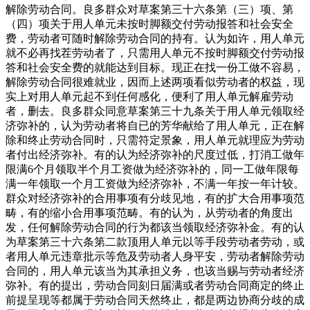
解除劳动合同。良多群众对草案第三十六条第（三）项、第
（四）项关于用人单元未按时脚额交付劳动报答和社会安全
费，劳动者可随时解除劳动合同的持有。认为如许，用人单元
就不必再找茬劳动者了，只需用人单元不按时脚额交付劳动报
答和社会安全费的就能达到目标。现正在找一份工做不容易，
解除劳动合同很难就业，因而上述两项看似劳动者的权益，现
实上对用人单元起不到任何感化，便利了用人单元解雇劳动
者，删去。良多群众同意草案第三十九条关于用人单元领取经
济弥补的，认为劳动者将自已的芳华献给了用人单元，正在解
除和终止劳动合同时，只需符定景象，用人单元就理应为劳动
者付出经济弥补。有的认为经济弥补的尺度过低，打消工做年
限满6个月领取半个月工资做为经济弥补的，同一工做年限每
满一年领取一个月工资做为经济弥补，不满一年按一年计较。
群众对经济弥补的合用事项有分歧见地，有的扩大合用事项范
畴，有的缩小合用事项范畴。有的认为，从劳动者的角度出
发，任何解除劳动合同的行为都该当领取经济弥补金。有的认
为草案第三十六条第二款顶用人单元以等手段劳动者劳动，或
者用人单元违章批示等危及劳动者人身平安，劳动者解除劳动
合同的，用人单元该当为其承担义务，也该当赐与劳动者经济
弥补。有的提出，劳动合同刻日届满或者劳动合同商定的终止
前提呈现等都属于劳动合同天然终止，都是两边协商分歧的成