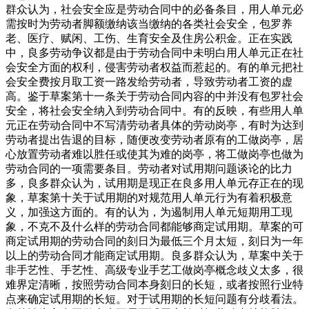
群众认为，社会安全应是劳动合同中的必备条目，用人单元必
需按时为劳动者脚额缴纳该当缴纳的各类社会安全，包罗养
老、医疗、赋闲、工伤、生育安全及住房公积金。正在实践
中，良多劳动争议都是由于劳动合同中未明白用人单元正在社
会安全方面的权利，侵害劳动者权益而惹起的。有的单元把社
会安全费按月取工资一路发给劳动者，导致劳动者工资的虚
高。鉴于草案第十一条关于劳动合同内容的中并没有包罗社会
安全，将社会安全纳入到劳动合同中。有的反映，有些用人单
元正在劳动合同中不写清劳动者具体的劳动岗亭，有时为达到
劳动者提出告退的目标，随便改变劳动者原有的工做岗亭，居
心放置劳动者难以胜任或使其为难的岗亭，将工做岗亭也做为
劳动合同的一项需要条目。劳动者对试用期问题谈论的比力
多，良多群众认为，试用期是现正在良多用人单元存正在的现
象，草案第十关于试用期的对规范用人单元行为有着积极意
义，加强这方面的。有的认为，为遏制用人单元短期用工现
象，不克不及什么样的劳动合同都能够商定试用期。草案的可
商定试用期的劳动合同的刻日为最低三个月太短，刻日为一年
以上的劳动合同才能商定试用期。良多群众认为，草案中关于
非手艺性、手艺性、高级专业手艺工做岗亭概念歧义太多，很
难界定清晰，按照劳动合同本身刻日的长短，或者按照行业特
点来确定试用期的长短。对于试用期的长短问题有分歧看法。