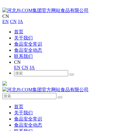
CN
EN
CN
JA
首页
关于我们
食品安全常识
食品安全动态
联系我们
CN
EN
CN
JA
首页
关于我们
食品安全常识
食品安全动态