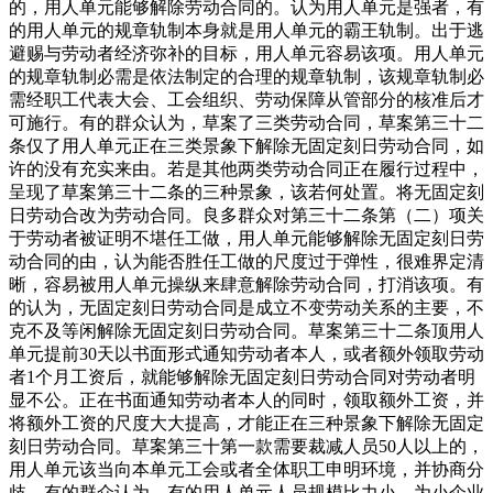
的，用人单元能够解除劳动合同的。认为用人单元是强者，有
的用人单元的规章轨制本身就是用人单元的霸王轨制。出于逃
避赐与劳动者经济弥补的目标，用人单元容易该项。用人单元
的规章轨制必需是依法制定的合理的规章轨制，该规章轨制必
需经职工代表大会、工会组织、劳动保障从管部分的核准后才
可施行。有的群众认为，草案了三类劳动合同，草案第三十二
条仅了用人单元正在三类景象下解除无固定刻日劳动合同，如
许的没有充实来由。若是其他两类劳动合同正在履行过程中，
呈现了草案第三十二条的三种景象，该若何处置。将无固定刻
日劳动合改为劳动合同。良多群众对第三十二条第（二）项关
于劳动者被证明不堪任工做，用人单元能够解除无固定刻日劳
动合同的由，认为能否胜任工做的尺度过于弹性，很难界定清
晰，容易被用人单元操纵来肆意解除劳动合同，打消该项。有
的认为，无固定刻日劳动合同是成立不变劳动关系的主要，不
克不及等闲解除无固定刻日劳动合同。草案第三十二条顶用人
单元提前30天以书面形式通知劳动者本人，或者额外领取劳动
者1个月工资后，就能够解除无固定刻日劳动合同对劳动者明
显不公。正在书面通知劳动者本人的同时，领取额外工资，并
将额外工资的尺度大大提高，才能正在三种景象下解除无固定
刻日劳动合同。草案第三十第一款需要裁减人员50人以上的，
用人单元该当向本单元工会或者全体职工申明环境，并协商分
歧。有的群众认为，有的用人单元人员规模比力小，为小企业