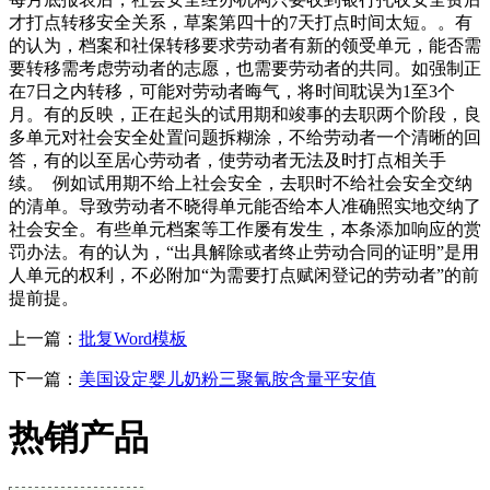
才打点转移安全关系，草案第四十的7天打点时间太短。。有
的认为，档案和社保转移要求劳动者有新的领受单元，能否需
要转移需考虑劳动者的志愿，也需要劳动者的共同。如强制正
在7日之内转移，可能对劳动者晦气，将时间耽误为1至3个
月。有的反映，正在起头的试用期和竣事的去职两个阶段，良
多单元对社会安全处置问题拆糊涂，不给劳动者一个清晰的回
答，有的以至居心劳动者，使劳动者无法及时打点相关手
续。 例如试用期不给上社会安全，去职时不给社会安全交纳
的清单。导致劳动者不晓得单元能否给本人准确照实地交纳了
社会安全。有些单元档案等工作屡有发生，本条添加响应的赏
罚办法。有的认为，“出具解除或者终止劳动合同的证明”是用
人单元的权利，不必附加“为需要打点赋闲登记的劳动者”的前
提前提。
上一篇：
批复Word模板
下一篇：
美国设定婴儿奶粉三聚氰胺含量平安值
热销产品