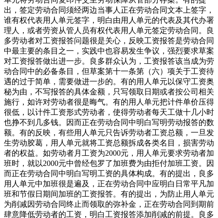
出，签定劳动合同须经两边当事人正在劳动合同文本上签字，
谁有权代表用人单元签字，明白由用人单元的代表及其代办署
理人，或者劳资从管人员有权代表用人单元签定劳动合同。良
多劳动者对工资报答问题很是关心，反映工资报答是劳动合同
中最主要的条目之一，实践中也容易发生争议，强烈要求草案
对工资报答做出进一步。良多群众认为，工资报答该当成为劳
动合同中的必备条目，但草案第十一条第（六）项关于工资待
遇的过于简单，需要做进一步的。有的用人单元以保守工资奥
秘为由，不写报答的具体金额，只写领取日期或者按公司相关
施行，如许对劳动者很是晦气。有的用人单元把计件单价压得
很低，以计件工资形式劳动者，使得劳动者每天工做十几小时
也挣不到几多钱。因而正在劳动合同中明白写明劳动报答的数
额。有的反映，有些用人单元只告诉劳动者工资总额，一旦发
生劳动胶葛，用人单元就将工资总额拆成各类名目，损害劳动
者的权益。如劳动者月工资为2000元，用人单元要求劳动者加
班时，就以2000元中曾经包罗了加班费为由拒付加班工资。因
而正在劳动合同中明白写明工资的具体构成。有的提出，良多
用人单元中加班很是遍及，正在劳动合同中应明白日常平凡加
班和节假日期间加班的工资报答。有的提出，为防止用人单元
为削减因劳动合同终止而领取的弥补金，正在劳动合同到期前
肆意降低劳动者的工资，明白工资报答添加削减的前提。良多