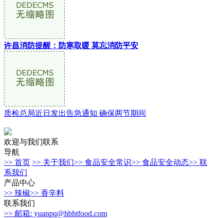
许昌消防提醒：防寒取暖 莫忘消防平安
质检总局近日发出告急通知 确保两节期间
欢迎与我们联系
导航
>> 首页
>> 关于我们
>> 食品安全常识
>> 食品安全动态
>> 联
系我们
产品中心
>> 辣椒
>> 香辛料
联系我们
>> 邮箱: yuanpq@hbhtfood.com