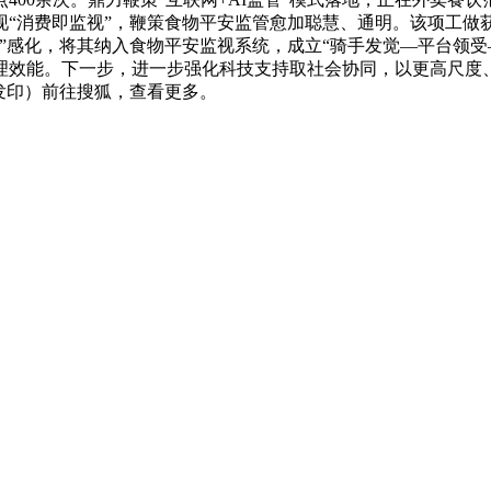
现“消费即监视”，鞭策食物平安监管愈加聪慧、通明。该项工做
”感化，将其纳入食物平安监视系统，成立“骑手发觉—平台领受
理效能。下一步，进一步强化科技支持取社会协同，以更高尺度
发印）前往搜狐，查看更多。