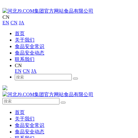
CN
EN
CN
JA
首页
关于我们
食品安全常识
食品安全动态
联系我们
CN
EN
CN
JA
首页
关于我们
食品安全常识
食品安全动态