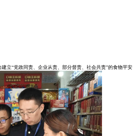
建立“党政同责、企业从责、部分督责、社会共责”的食物平安