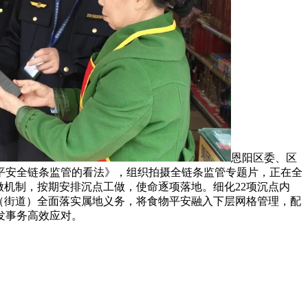
恩阳区委、区
平安全链条监管的看法》，组织拍摄全链条监管专题片，正在全
做机制，按期安排沉点工做，使命逐项落地。细化22项沉点内
（街道）全面落实属地义务，将食物平安融入下层网格管理，配
发事务高效应对。