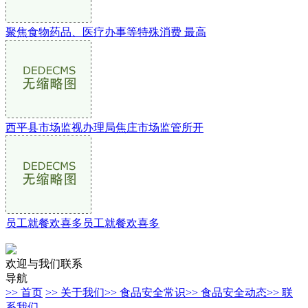
聚焦食物药品、医疗办事等特殊消费 最高
西平县市场监视办理局焦庄市场监管所开
员工就餐欢喜多员工就餐欢喜多
欢迎与我们联系
导航
>> 首页
>> 关于我们
>> 食品安全常识
>> 食品安全动态
>> 联
系我们