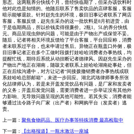
形态。这两瓶养分快线个月，曾经快临期了，但采办该饮料时
他对此也是知情的。他随后联系了售卖饮品的店肆客服，客服
暗示能够退款。针对赵先生的环境，极目旧事记者联系了网店
客服，客服反馈，赵先生采办的这一批饮料是8月初进货，由
于是临期商品，所以价钱卖得很廉价。2瓶1。5L的养分快线
元。商品呈现虫卵的问题，可能是由于产物出产或保管不妥。
随后，记者将相关环境反馈给了平台客服，平台回应称，消费
者未联系过平台，也未申请过售后。异物正在瓶盖口外侧，极
目旧事记者正在多个工做时段拨打娃哈哈消费者办事热线，均
提醒忙线，期待后系统从动挂断记者德律风。因赵先生采办的
产物出产地正在湖南，随跋文者联系上娃哈哈湖南处事处，但
正在后续沟通中，对方让记者“间接拨撤销费者办事热线或联
系娃哈哈总部邮箱”，未进一步回应。湖北武珞律师事务所张
化喆律师认为，若是未开盖发觉饮品有问题，是厂家和发卖者
的义务；开盖后发觉问题，需要消费者进一步举证没有其他外
力影响、无导致问题呈现的其他可能性。若其失实，消费者能
够通过法令路子向厂家（出产者）和网购平台（发卖者）逃
责。
上一篇：
聚焦食物药品、医疗办事等特殊消费 最高检取中
下一篇：
【出格报道】一瓶水激活一座城