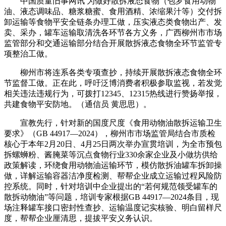
中国质量旧事网讯 为做好散拆液态食物（包罗食用动物
油、液态调味品、糖浆糖蜜、食用酒精、浓缩果汁等）交付拆
卸运输等食物平安全链条办理工做，压实液态类食物出产、发
卖、采办，罐车运输取清洗各环节各方义务，广西柳州市市场
监管部分和交通运输部分结合开展散拆液态食物全环节监管专
项整治工做。
柳州市将连系各类专项查抄，持续开展散拆液态食物全环
节监督工做。正在此，呼吁泛博消费者积极参取监视，若发觉
相关违法违规行为，可拨打12345、12315热线进行赞扬举报，
共建食物平安防地。（通信员 黄思思）。
宣教先行，针对新的国度尺度《食用动物油散拆运输卫生
要求》（GB 44917—2024），柳州市市场监管局结合市质检
核心于本年2月20日、4月25日两次举办宣贯培训，为全市预包
拆螺蛳粉、酱腌菜等沉点食物行业330余家企业及小做坊供给
政策解读，环绕食用动物油运输环节，模仿散拆油罐车拆卸操
做，详解运输容器洁净度检测、帮帮企业成立运输过程风险防
控系统。同时，针对培训中企业提出的“若何规范领受罐车的
散拆动物油”等问题，培训专家根据GB 44917—2024条目，现
场注释罐车接口密封性查抄、运输温度记实核验、明白留样尺
度，帮帮企业厘清思，提拔平安义务认识。