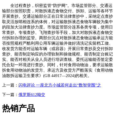
全过程查抄，织密监管“防护网”。市场监管部分、交通运
输部分按照职责，对散拆液态食物交付、拆卸、运输等各环节
开展查抄。交通运输部分正在日常法律查抄中，采纳定点查抄
取灵活放哨相连系的体例，对运输散拆液态食物车辆较为集中
的段加大法律查抄力度。市场监管部分连系各类专项，使用日
常查抄、专项查抄、飞翔查抄等手段，加大对散拆液态食物交
付拆卸办理的监管。两部分沉点对散拆液态食物运输承运方能
否按照规程严酷利用公用车辆运输并做好清洗记实留档工做、
收发货方能否对运输车辆（或容器）开展日常查抄及交付拆卸
查抄、能否制定响应的办理轨制和操做规程、能否制定台账记
实、能否对相关从业人员进行培训查核、委托运输能否签定委
托合划一环境进行查抄。同时，针对食用动物油，要求运输散
拆食用动物油的发货方、承运方及收货方严酷落实《食用动物
油散拆运输卫生要求》(GB 44917—2024)的相关。
上一篇：
闪电评论 一座北方小城若何走出“数智突围”之
下一篇：
俄罗斯612呦交
热销产品