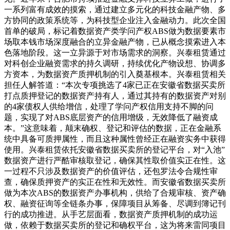
一系列富有成效的摸索，通过建立多元化的科技金融产物、多
方协同的政策系统等，为科技型企业注入金融动力。此次全国
首单的破局，标记着数据资产类学问产权ABS做为数据要素市
场取本钱市场深度融合的立异金融产物，已从概念摸索进入本
色落地阶段。这一立异源于对市场需求的洞察。兴泰租赁通过
对科创企业融资需求的持久调研，持续优化产物设想、协调多
方资本，为数据资产质押机制的引入奠基根本。兴泰租赁相关
担任人解答道：“本次专项挑选了4家已正在安徽省数据买卖所
打点质押登记的数据资产持有人，通过其持有的数据资产对别
的4家债权人供给增信，处理了学问产权信用支持不脚的问
题，实现了对ABS底层资产的信用增级，无效降低了融资成
本。”这意味着，颠末确权、登记和评估的数据，正在金融系
统中具备可质押属性，而且这种属性曾经正在融资实务中获得
使用。兴泰租赁依托安徽省数据买卖所的登记平台，对“入池”
数据资产进行严酷审核取登记，确保其性取价值实正在性。这
一过程不只涉及数据资产的价值评估，还包罗法令合规性审
查，确保质押资产的实正在性和无效性。而安徽省数据买卖所
做为本次ABS的数据资产办事机构，供给了合规审核、资产确
权、融资征询等全链条办事，保障项目从筹备、尽调到簿记刊
行的成功推进。从手艺层面看，数据资产质押机制的成功运
做，依赖于数据买卖所的登记和确权平台，这为将来雷同项目