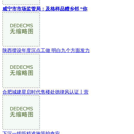
咸宁市市场监管局：及格样品赠乡邻 “你
陕西摆设年度沉点工做 明白九个方面发力
合肥城建星启时代售楼处德律风认证丨营
下沉一线听精准施策护食安