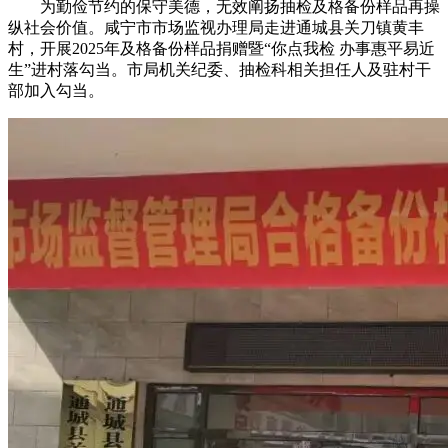
为勤俭节约的保守美德，无效阐扬抽检及格备份样品再操
纵社会价值。咸宁市市场监视办理局走进通城县关刀镇黄丰
村，开展2025年及格备份样品捐赠暨“你点我检 办事惠平易近
生”进村落勾当。市局机关纪委、抽检科相关担任人及驻村干
部加入勾当。