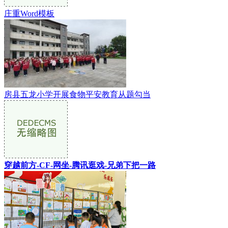
庄重Word模板
房县五龙小学开展食物平安教育从题勾当
穿越前方-CF-网坐-腾讯逛戏-兄弟下把一路