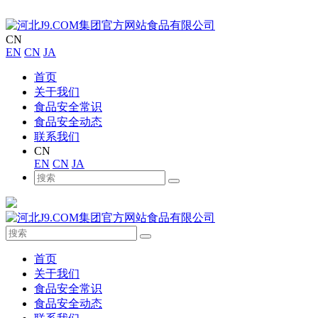
CN
EN
CN
JA
首页
关于我们
食品安全常识
食品安全动态
联系我们
CN
EN
CN
JA
首页
关于我们
食品安全常识
食品安全动态