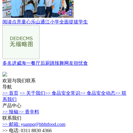
阅读点亮童心乐山通江小学全面提拔学生
多名进威海一餐厅后厨跳辣舞网友担忧食
欢迎与我们联系
导航
>> 首页
>> 关于我们
>> 食品安全常识
>> 食品安全动态
>> 联
系我们
产品中心
>> 辣椒
>> 香辛料
联系我们
>> 邮箱: yuanpq@hbhtfood.com
>> 电话: 0311 8830 4366