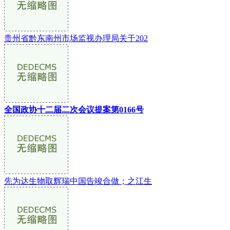
贵州省黔东南州市场监视办理局关于202
全国政协十二届二次会议提案第0166号
先为达生物取辉瑞中国告竣合做；之江生