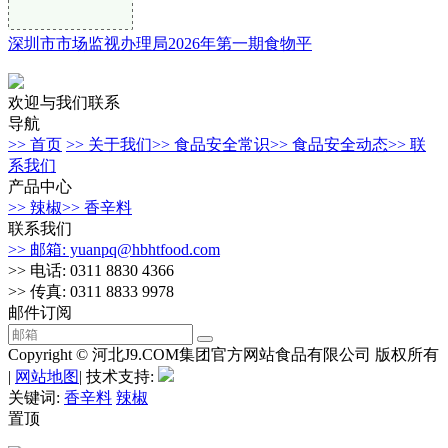
深圳市市场监视办理局2026年第一期食物平
欢迎与我们联系
导航
>> 首页
>> 关于我们
>> 食品安全常识
>> 食品安全动态
>> 联
系我们
产品中心
>> 辣椒
>> 香辛料
联系我们
>> 邮箱: yuanpq@hbhtfood.com
>> 电话: 0311 8830 4366
>> 传真: 0311 8833 9978
邮件订阅
Copyright © 河北J9.COM集团官方网站食品有限公司 版权所有
|
网站地图
| 技术支持:
关键词:
香辛料
辣椒
置顶