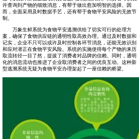
许查询到产物的细致消息，有帮于做出愈加明智的选择。因
而，全面采用及时数据手艺，还有帮于食物平安风险的无效节
制。
万象生鲜系统为食物平安逃溯供给了切实可行的处理方
案，确保了食物供应链的通明性取高效办理。通过及时数据和
记实，企业不只可以或许及时控制各环节消息，还能无效识别
和应对潜正在食物平安风险。系统的实施使得每个产物的来历
取流转径一目了然，提拔了消费者对品牌的信赖。同时，通明
化的消息流动也推进了企业取消费者之间的优良互动。这种新
型逃溯系统无疑为食物平安办理架起了一座信赖的桥梁。