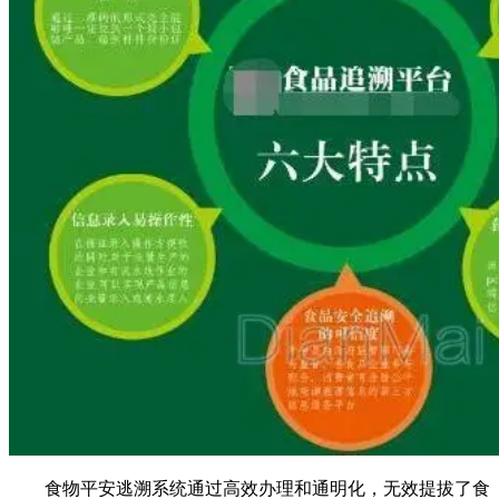
食物平安逃溯系统通过高效办理和通明化，无效提拔了食