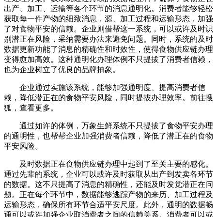
出产、加工、运输等各个环节的消息通明化。消费者能够轻松
获取每一件产物的细致消息，源、加工过程和运输形态，加强
了对食物平安的信赖。企业则借帮这一系统，可以或许及时识
别潜正在风险，采纳需要办法来避免问题。同时，系统的及时
数据更新功能了消息的精确性和时效性，使得食物供应链办理
变得愈加高效。这种通明化办理体例不只提拔了消费者信赖，
也为企业树立了优良的品牌抽象。
企业通过实施该系统，能够加强通明度、提高消费者信
赖，降低潜正在的食物平安风险，同时提拔办理效率。前往搜
狐，查看更多。
通过如许的体例，万象生鲜系统不只提拔了食物平安办理
的通明性，也帮帮企业加强消费者信赖，降低了潜正在的食物
平安风险。
及时数据正在食物供应链办理中起到了至关主要的感化。
通过先辈的系统，企业可以或许及时获取从出产到发卖各环节
的数据。这不只提高了消息的精确性，还能及时发觉潜正在问
题。正在每个环节中，数据能够逃踪产物的来历、加工过程及
运输形态，确保所有环节合适平安尺度。此外，通明的数据畅
通可以或许加强企业取消费者之间的信赖关系。消费者可以或