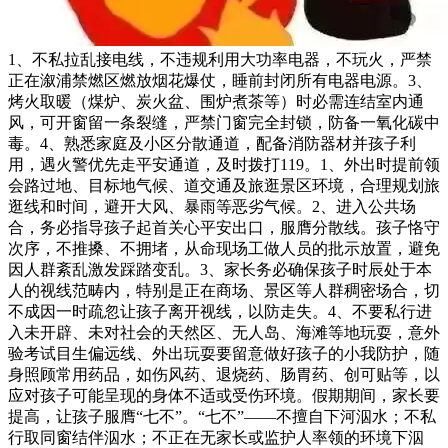
1、不私拉乱接电线，不违规利用大功率电器，不玩火，严禁
正在溆浦禁燃区燃放烟花爆仗，睡前封闭所有电器电源。3、
烤火取暖（煤炉、炭火盆、围炉煮茶等）时必需连结室内通
风，可开窗留一条裂缝，严禁门窗完全封锁，防备一氧化碳中
毒。4、熟悉家庭及小区分散通道，配备消防器材并孩子利
用，遇火警优先走平安通道，及时拨打119。1、外出时提前领
会路过地、目标地气候、道交通及旅逛景区环境，合理规划旅
逛线和时间，避开大风、暴雨等恶劣气候。2、进入公共场
合，务必指导孩子起首关心平安出口，服膺分散线。孩子恪守
次序，不推搡、不拥堵，从命现场工做人员的批示放置，避免
因人群紊乱激发踩踏变乱。3、家长务必确保孩子时辰处于本
人的视线范畴内，特别是正在商场、景区等人群稠密场合，切
不成因一时疏忽让孩子离开视线，以防走失。4、不要私行进
入未开辟、未对社会的天然区、无人岛、海滩等地玩耍，意外
验考试目生偏远线、外出玩耍要留意做好孩子的小我防护，随
身照顾常用药品，如伤风药、退烧药、肠胃药、创可贴等，以
应对孩子可能呈现的身体不适或受伤环境。假期期间，家长要
提高，让孩子服膺“七不”。“七不”——不擅自下河泅水；不私
行取同窗结伴泅水；不正在无家长或监护人率领的环境下泅