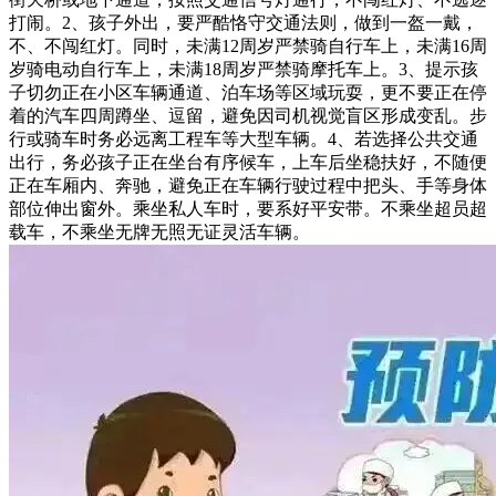
打闹。2、孩子外出，要严酷恪守交通法则，做到一盔一戴，
不、不闯红灯。同时，未满12周岁严禁骑自行车上，未满16周
岁骑电动自行车上，未满18周岁严禁骑摩托车上。3、提示孩
子切勿正在小区车辆通道、泊车场等区域玩耍，更不要正在停
着的汽车四周蹲坐、逗留，避免因司机视觉盲区形成变乱。步
行或骑车时务必远离工程车等大型车辆。4、若选择公共交通
出行，务必孩子正在坐台有序候车，上车后坐稳扶好，不随便
正在车厢内、奔驰，避免正在车辆行驶过程中把头、手等身体
部位伸出窗外。乘坐私人车时，要系好平安带。不乘坐超员超
载车，不乘坐无牌无照无证灵活车辆。