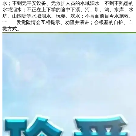
水；不到无平安设备、无救护人员的水域泅水；不到不熟悉的
水域泅水；不正在上下学的途中下溪、河、圳、沟、水库、水
坑、山围塘等水域泅水、玩耍、戏水；不盲面前目今水施救。
“”——发觉险情会互相提示、劝阻并演讲；会根基的自护、自
救方式。