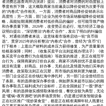
者消费志愿查询拜访演讲》提出，消费者对消费的对劲度较上
季度有所下降，这大概取商家当前遍及以降价促销为次要手段
的“内卷式”合作相关。一方面，消费者对商品降价促销表示出
高度性；另一方面，部门企业为抢夺市场采纳极端降价促销策
略，虽能短期满脚消费者对低价商品的偏好，但可能导致产物
和办事质量下降。2026年，改变势正在必行。地方经济工做会
议明白提出，“深切整治‘内卷式’合作”，发出了明白的纠偏信
号。对通俗消费者来说，这意味着市场将启动一轮“良币筛
选”。贯穿2025年的分析整治“内卷式”合作，曾经为“良币”们
打下根本：上逛出产材料的成本压力获得修复，为产质量量供
给根基保障；同时，《收集买卖平台法则监视办理法子》《收
集买卖平台收费行为合规指南》等政策的推进，意正在规范平
台行为，保障商家的订价自从权，商家不消再担忧不是最低价
就没有流量，好商品、好办事，无机会比及情愿为他们买单的
消费者。政策取法则正在沉塑，而市场的反映则更为敏捷。当
一部门企业还正在价钱红海中挣扎时，另一部门企业曾经蹚出
了条新。有的选择做深办事价值，例如胖东来超市以贴心的顾
客办事取员工福利成为行业标杆，正在全国掀起了一股“胖改”
风潮；有的选择做实感情取体验价值，餐饮业较为典型，无论
是“暖锅+夜宵酒吧”的跨界场景营制，仍是通过研发智能设备
正在社区推广“现炒菜食堂”，都是正在精准满脚年轻人既要社
交又要实惠的复杂需求；还有的摸索极致性价比模子，一些头