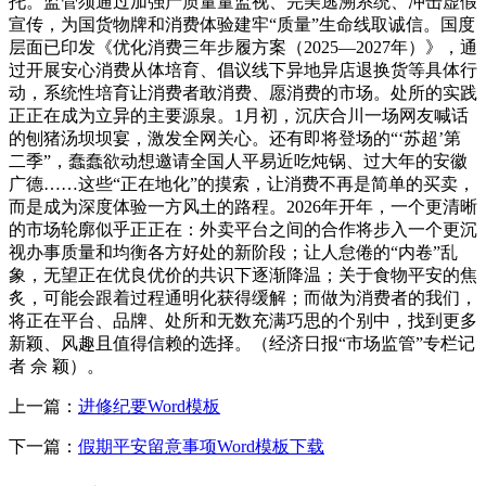
托。监管须通过加强产质量量监视、完美逃溯系统、冲击虚假
宣传，为国货物牌和消费体验建牢“质量”生命线取诚信。国度
层面已印发《优化消费三年步履方案（2025—2027年）》，通
过开展安心消费从体培育、倡议线下异地异店退换货等具体行
动，系统性培育让消费者敢消费、愿消费的市场。处所的实践
正正在成为立异的主要源泉。1月初，沉庆合川一场网友喊话
的刨猪汤坝坝宴，激发全网关心。还有即将登场的“‘苏超’第
二季”，蠢蠢欲动想邀请全国人平易近吃炖锅、过大年的安徽
广德……这些“正在地化”的摸索，让消费不再是简单的买卖，
而是成为深度体验一方风土的路程。2026年开年，一个更清晰
的市场轮廓似乎正正在：外卖平台之间的合作将步入一个更沉
视办事质量和均衡各方好处的新阶段；让人怠倦的“内卷”乱
象，无望正在优良优价的共识下逐渐降温；关于食物平安的焦
炙，可能会跟着过程通明化获得缓解；而做为消费者的我们，
将正在平台、品牌、处所和无数充满巧思的个别中，找到更多
新颖、风趣且值得信赖的选择。（经济日报“市场监管”专栏记
者 佘 颖）。
上一篇：
进修纪要Word模板
下一篇：
假期平安留意事项Word模板下载