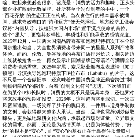
啥，吃起来想必会很多。谜底是：消费的活力和趣味，正从头
部企业扩散到无数品牌、处所甚至个别创制者的手中，一个
“百花齐放”的生态正正在构成。当衣食住行的根本需求被满
脚，逃求夸姣糊口的“诗和远方”便天然浮现。地方经济工做会
议将“内需从导，扶植强大国内市场” 置于沉点使命的首位。
这个“强大”，更指其多样性、丰硕性和所能承载的感情深度。
2025年12月，中国两大国潮品牌喜茶和泡泡玛特初次正在全球
同步推出勾当，为全世界消费者带来同一的星星人系列产物和
体验。纽约、伦敦、曼谷等地的喜茶门店排起长龙，相关周边
上线就被抢售一空，再次显示出国潮品牌已深谙若何满脚全球
消费者情感需求。2025年岁尾，索尼影业颁布发表邀请《帕丁
顿熊》导演执导泡泡玛特旗下IP拉布布（Labubu）的片子。这
不只是一个合做旧事，还意味着中国消费品牌正勤奋跨过“制
制畅销商品”的阶段，向着“创制文化符号”迈进。下次我们正
在为某个IP排长队时，消费的大概不只是玩具本身，还包罗对
将来故事的预期和投资。2026年，这种趋向将更深切。一次古
风密屋逃脱、一场笑疼了肚子的脱口秀、一件用非遗身手制做
的文创，会获得越来越多人承认。当然，品牌也需辞别炒做取
噱头，更热诚地深耕文化内涵，承载起市场对证量、立异取文
化的需求。然而，无论是为感情买单，仍是为体验付费，“好
玩”的根本是“安心”，而“安心”的基石正在于靠得住质量取可