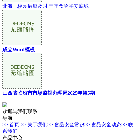
北海：校园后厨及时 守牢食物平安底线
成立Word模板
山西省临汾市市场监视办理局2025年第5期
欢迎与我们联系
导航
>> 首页
>> 关于我们
>> 食品安全常识
>> 食品安全动态
>> 联
系我们
产品中心