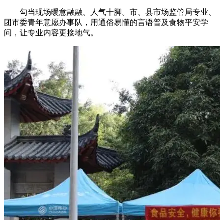
勾当现场暖意融融、人气十脚。市、县市场监管局专业、
团市委青年意愿办事队，用通俗易懂的言语普及食物平安学
问，让专业内容更接地气。