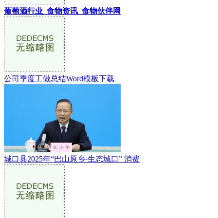
葡萄酒行业_食物资讯_食物伙伴网
公司季度工做总结Word模板下载
城口县2025年“巴山原乡·生态城口” 消费