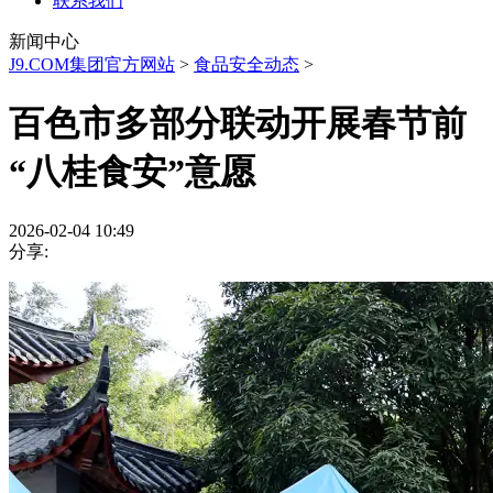
联系我们
新闻中心
J9.COM集团官方网站
>
食品安全动态
>
百色市多部分联动开展春节前
“八桂食安”意愿
2026-02-04 10:49
分享: