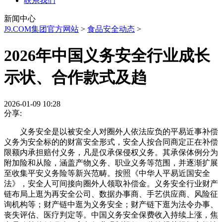
联系我们
新闻中心
J9.COM集团官方网站
>
食品安全动态
>
2026年中国义务安全行业成长
示状、合作款式及趋
2026-01-09 10:28
分享:
义务安全是以被安全人对圈外人依法应负的平易近事补偿
义务为安全标的的财富安全形式，安全人按合同商定正在补偿
限额内承担赔付义务，凡是仅承保侵权义务。其承保体例分为
附加险和从险，涵盖产物义务、职业义务等范围，并逐渐扩展
至收集平安义务险等新兴范畴。按照《中华人平易近国安全
法》，安全人可间接向圈外人领取补偿金。义务安全行业财产
链布局上逛为再安全公司、数据办事商、手艺供应商、风险征
询机构等；财产链中逛为义务安全；财产链下逛为法令办事、
丧失评估、医疗判定等。中国义务安全保费收入持续上涨，焦