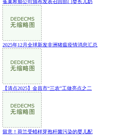
雀巢希腊公司颁布发表召回部门婴长儿奶
2025年12月全球新发非洲猪瘟疫情消息汇总
【清点2025】金昌市“三农”工做亮点之二
留意！荷兰受蜡样芽孢杆菌污染的婴儿配