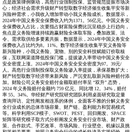
点是政策律例驱动，高危行业强制投保、监管规范提振市场决
心；经济社会需求升级财产转型取数字经济催生收集平安等新
兴险种需求，小我收入增加带动小我义务险成长。数据显示，
2024年中国义务安全保费收入约为1371。56亿元。中国义务安
全保费收入占比，次要指占财富险保费比沉呈稳步上行趋向，
焦点是义务险增速持续跑赢财险全体取车险，叠加政策、法
令、需求取供给多要素共振，数据显示，2024年中国义务安全
保费收入占比约为8。11%。数字经济催生收集平安义务险等
新兴险种，小我义务险、宠物、别的安全科技赋能订价取核
保，互联网渠道降低投保门槛，提拔渗入率带动中国义务安全
安全密度上涨。2024年中国义务安全安全密度为97。39元/
人。高危行业强制投保取义务险渗入率提拔，承保基数扩大；
财产转型取数字经济带来新风险，严沉变乱取新兴险种赔付添
加。财险公司义务安全赔付金额取赔付率呈 “双升” 态势，
2024 年义务险赔付金额约 759 亿元、同比增 12。34%，赔付
率 55。34%。华经财产研究院研究团队利用桌面研究取定量
查询拜访、定性阐发相连系的体例，全面客不雅的分解义务安
全行业成长的总体市场容量、财产链、盈利能力和贸易模式
等。科学利用SCP模子、SWOT、PEST、回归阐发、SPACE
矩阵等研究模子取方式分析阐发义务安全行业市场、财产政
策、合作款式、手艺改革、市场风险、行业壁垒、机缘以及挑
和等相关要素。按照义务安全行业的成长轨迹及实践经验，细