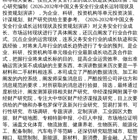
心研究编制《2026-2032年中国义务安全行业成长运转现状及
投资规划演讲》，为企业、科研、投资机构等单元投资决策、
计谋规划、财产研究供给主要参考。《2026-2032年中国义务
安全行业成长运转现状及投资规划演讲》对义务安全行业成
长、市场运转现状进行了具体阐发，还沉点阐发了行业合作款
式、沉点企业的运营现状，连系义务安全行业的成长轨迹和实
践经验，对将来几年行业的成长趋势进行了专业的预判。是企
业、科研、投资机构等单元领会行业最新成长动态及合作款
式，把握行业将来成长标的目的、提高企业运营效率、做出准
确运营决策不成或缺的主要东西。本演讲数据来历次要是一手
材料和二手材料相连系，本司成立了严酷的数据清洗、加工和
阐发的内控系统，阐发师采集消息后，严酷按照公司评估方和
消息规范的要求，对所获取的消息进行拾掇、筛选，最终通过
度析统计、阐发测算获得相关财产研究。华经谍报网附属于华
经财产研究院，专注大中华区财产经济谍报及研究，目上次要
供给的产物和办事包罗保守及新兴行业研究、贸易打算书、可
行性研究、市场调研、专题演讲、定制演讲、工业园区大数
据、财产链地图、专精特新申报、小巨人申报、市场地位证明
等。涵盖文化体育、物流旅逛、健康养老、生物医药、能源化
工、配备制制、汽车电子等范畴，还深切研究聪慧城市、聪慧
糊口、聪慧制制、新能源、新材料、新消费、新金融、人工智